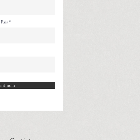
Pais
ntinuar