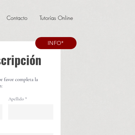
Contacto
Tutorías Online
INFO*
scripción
or favor completa la
n:
Apellido