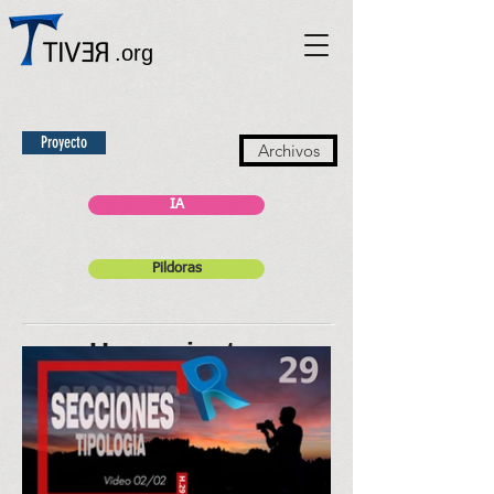
.org
Proyecto
Archivos
IA
Pildoras
Herramientas